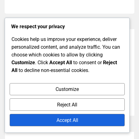
We respect your privacy
Cookies help us improve your experience, deliver
Previous Post
personalized content, and analyze traffic. You can
Interrupciones en el juego para nuevos jugadores de
choose which cookies to allow by clicking
bádminton: condiciones climáticas, fallas en el
Customize
. Click
Accept All
to consent or
Reject
equipo, disputas entre jugadores
All
to decline non-essential cookies.
Next Post
Customize
Reglamento de Equipos para Nuevos Jugadores de
Bádminton: Especificaciones de raquetas, Tipos de
Reject All
volantes, Dimensiones de la cancha
Accept All